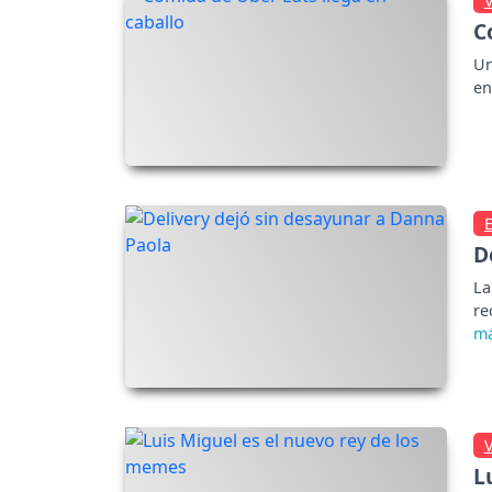
C
Un
en
D
La
re
L