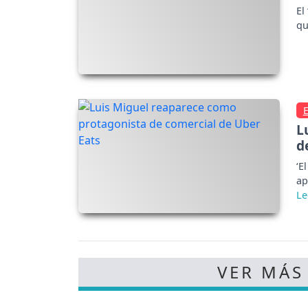
El
qu
L
d
‘E
ap
VER MÁS