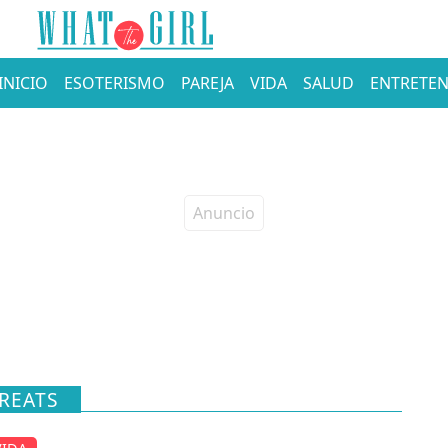
INICIO
ESOTERISMO
PAREJA
VIDA
SALUD
ENTRETEN
REATS