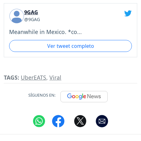
9GAG
@9GAG
Meanwhile in Mexico. *co...
Ver tweet completo
TAGS:
UberEATS
,
Viral
SÍGUENOS EN: