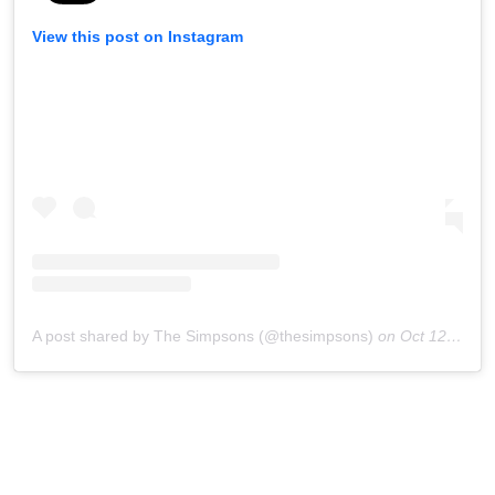
View this post on Instagram
A post shared by The Simpsons (@thesimpsons)
on
Oct 12, 2020 at 7:24pm PDT