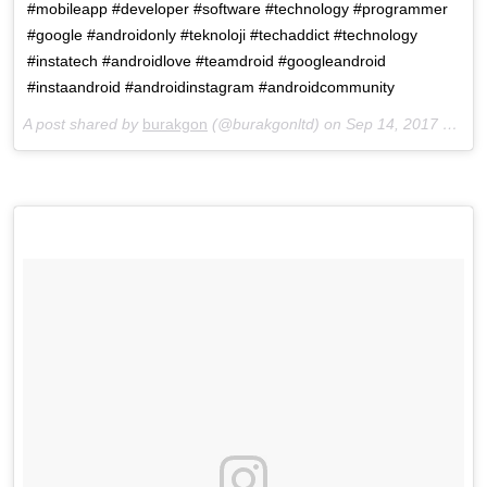
#mobileapp #developer #software #technology #programmer
#google #androidonly #teknoloji #techaddict #technology
#instatech #androidlove #teamdroid #googleandroid
#instaandroid #androidinstagram #androidcommunity
A post shared by
burakgon
(@burakgonltd) on
Sep 14, 2017 at 7:18am PDT