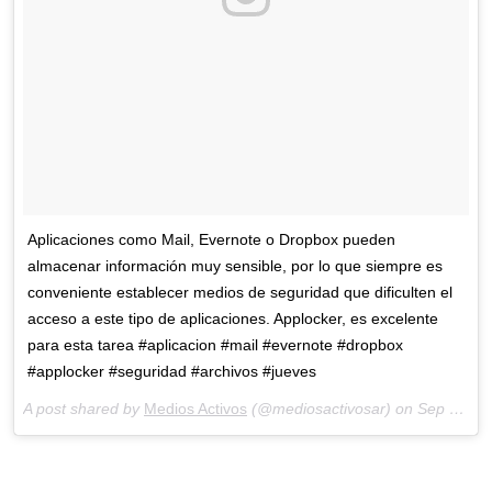
Aplicaciones como Mail, Evernote o Dropbox pueden
almacenar información muy sensible, por lo que siempre es
conveniente establecer medios de seguridad que dificulten el
acceso a este tipo de aplicaciones. Applocker, es excelente
para esta tarea #aplicacion #mail #evernote #dropbox
#applocker #seguridad #archivos #jueves
A post shared by
Medios Activos
(@mediosactivosar) on
Sep 1, 2016 at 10:19am PDT