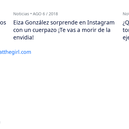
Noticias • AGO 6 / 2018
Not
tos
Eiza González sorprende en Instagram
¿Q
con un cuerpazo ¡Te vas a morir de la
to
envidia!
ej
a