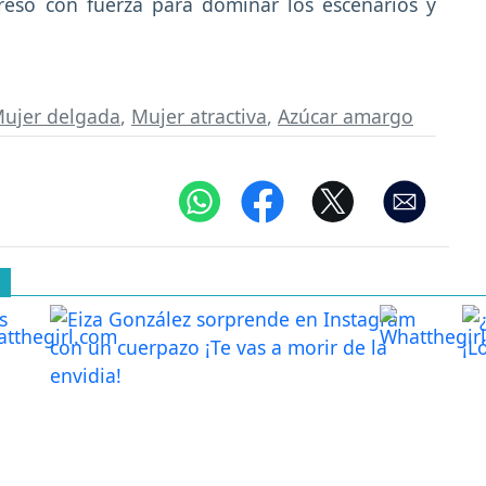
reso con fuerza para dominar los escenarios y
ujer delgada
,
Mujer atractiva
,
Azúcar amargo