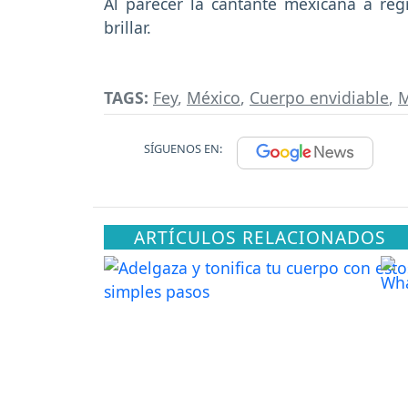
Al parecer la cantante mexicana a reg
brillar.
TAGS:
Fey
,
México
,
Cuerpo envidiable
,
M
SÍGUENOS EN:
ARTÍCULOS RELACIONADOS