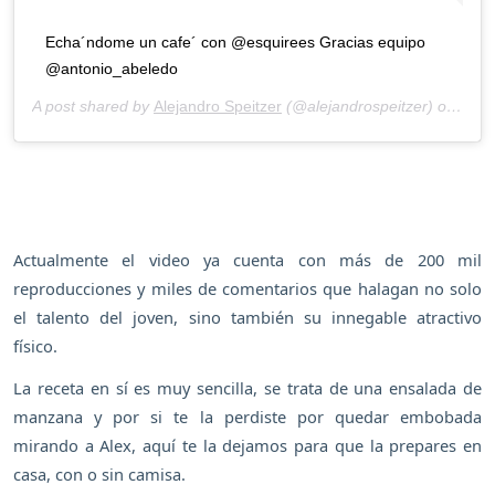
Echa´ndome un cafe´ con @esquirees Gracias equipo
@antonio_abeledo
A post shared by
Alejandro Speitzer
(@alejandrospeitzer) on
Sep 
Actualmente el video ya cuenta con más de 200 mil
reproducciones y miles de comentarios que halagan no solo
el talento del joven, sino también su innegable atractivo
físico.
La receta en sí es muy sencilla, se trata de una ensalada de
manzana y por si te la perdiste por quedar embobada
mirando a Alex, aquí te la dejamos para que la prepares en
casa, con o sin camisa.