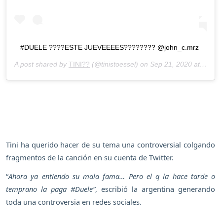
#DUELE ????ESTE JUEVEEEES???????? @john_c.mrz
A post shared by
TINI??
(@tinistoessel) on
Sep 21, 2020 at 1:38pm PDT
Tini ha querido hacer de su tema una controversial colgando
fragmentos de la canción en su cuenta de Twitter.
“
Ahora ya entiendo su mala fama… Pero el q la hace tarde o
temprano la paga #Duele”
, escribió la argentina generando
toda una controversia en redes sociales.