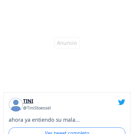
TINI
@TiniStoessel
ahora ya entiendo su mala...
Ver tweet completo