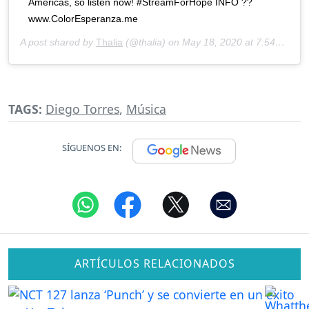
Americas, so listen now! #StreamForHope INFO ??
www.ColorEsperanza.me
A post shared by
Thalia
(@thalia) on
May 18, 2020 at 7:54am PDT
TAGS:
Diego Torres
,
Música
SÍGUENOS EN:
ARTÍCULOS RELACIONADOS