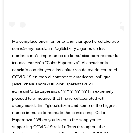
Me complace enormemente anunciar que he colaborado
con @sonymusiclatin, @glblctzn y algunos de los
nombres ma´s importantes de la mu´sica para recrear la
ico´nica cancio´n "Color Esperanza”. Al escuchar la
cancio´n contribuyes a los esfuerzos de ayuda contra el
COVID-19 en todo el continente americano, asi´ que
¡escu´chala ahora?! #ColorEsperanza2020
#StreamPorLaEsperanza? ?????????? I’m extremely
pleased to announce that I have collaborated with
#sonymusiclatin, #globalcitizen and some of the biggest
names in music to recreate the iconic song "Color
Esperanza." When you listen to the song you’re
supporting COVID-19 relief efforts throughout the