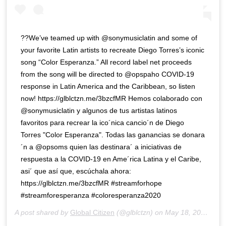
??We’ve teamed up with @sonymusiclatin and some of
your favorite Latin artists to recreate Diego Torres’s iconic
song “Color Esperanza.” All record label net proceeds
from the song will be directed to @opspaho COVID-19
response in Latin America and the Caribbean, so listen
now! https://glblctzn.me/3bzcfMR Hemos colaborado con
@sonymusiclatin y algunos de tus artistas latinos
favoritos para recrear la ico´nica cancio´n de Diego
Torres "Color Esperanza". Todas las ganancias se donara
´n a @opsoms quien las destinara´ a iniciativas de
respuesta a la COVID-19 en Ame´rica Latina y el Caribe,
asi´ que así que, escúchala ahora:
https://glblctzn.me/3bzcfMR #streamforhope
#streamforesperanza #coloresperanza2020
A post shared by
Global Citizen
(@glblctzn) on
May 18, 2020 at 7:00am PDT