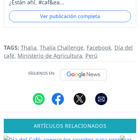
¿Están ahí, #caf&ea...
Ver publicación completa
TAGS:
Thalia
,
Thalía Challenge
,
Facebook
,
Día del
café
,
Ministerio de Agricultura
,
Perú
SÍGUENOS EN:
ARTÍCULOS RELACIONADOS