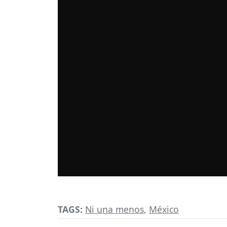
TAGS:
Ni una menos
,
México