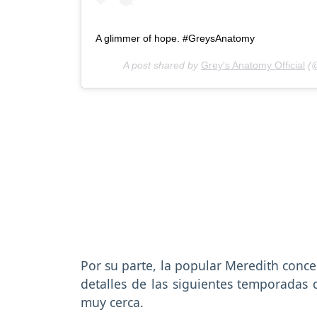
A glimmer of hope. #GreysAnatomy
A post shared by
Grey's Anatomy Official
(@
Por su parte, la popular Meredith conce
detalles de las siguientes temporadas d
muy cerca.