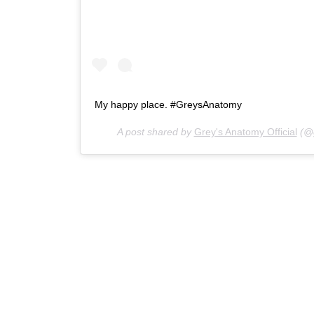
My happy place. #GreysAnatomy
A post shared by
Grey's Anatomy Official
(@g