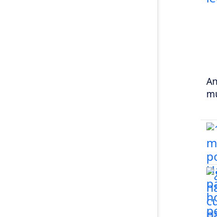
An
mu