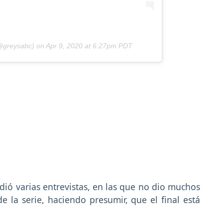
greysabc) on
Apr 9, 2020 at 6:27pm PDT
dió varias entrevistas, en las que no dio muchos
e la serie, haciendo presumir, que el final está