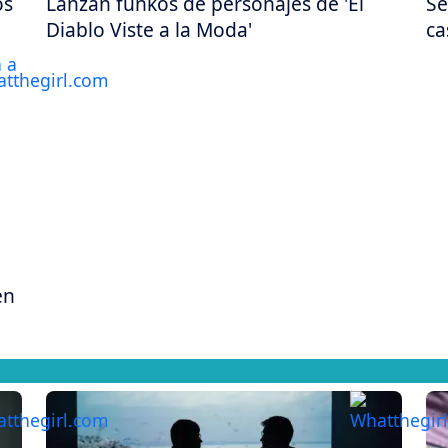
os
Lanzan funkos de personajes de 'El
Se
Diablo Viste a la Moda'
ca
en