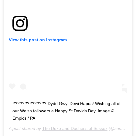
View this post on Instagram
?????????????? Dydd Gwyl Dewi Hapus! Wishing all of
our Welsh followers a Happy St Davids Day. Image ©
Empics / PA
A post shared by
The Duke and Duchess of Sussex
(@sussexroyal) on