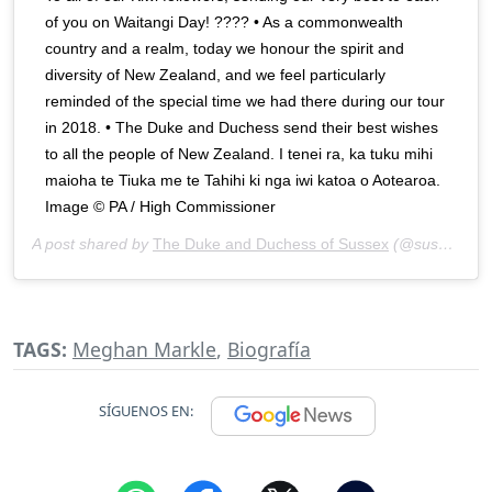
of you on Waitangi Day! ???? • As a commonwealth
country and a realm, today we honour the spirit and
diversity of New Zealand, and we feel particularly
reminded of the special time we had there during our tour
in 2018. • The Duke and Duchess send their best wishes
to all the people of New Zealand. I tenei ra, ka tuku mihi
maioha te Tiuka me te Tahihi ki nga iwi katoa o Aotearoa.
Image © PA / High Commissioner
A post shared by
The Duke and Duchess of Sussex
(@sussexroyal) on
TAGS:
Meghan Markle
,
Biografía
SÍGUENOS EN: