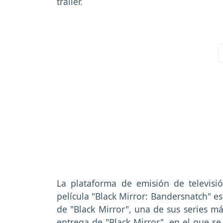
trailer.
La plataforma de emisión de televisió
película "Black Mirror: Bandersnatch" e
de "Black Mirror", una de sus series má
entrega de "Black Mirror", en el que s