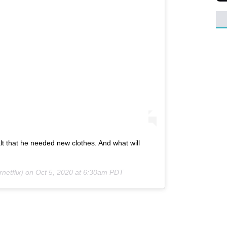
t that he needed new clothes. And what will
netflix) on
Oct 5, 2020 at 6:30am PDT