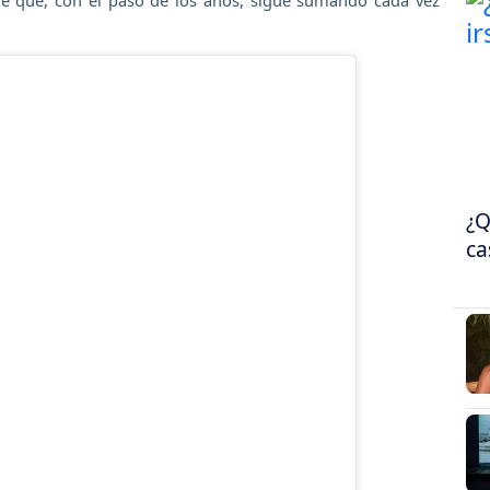
e que, con el paso de los años, sigue sumando cada vez
¿Q
ca