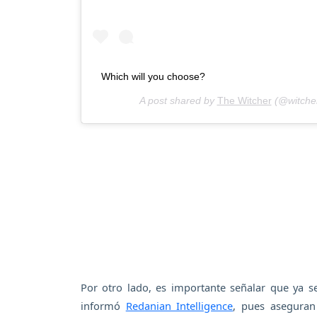
Which will you choose?
A post shared by
The Witcher
(@witcher
Por otro lado, es importante señalar que ya s
informó
Redanian Intelligence
, pues aseguran