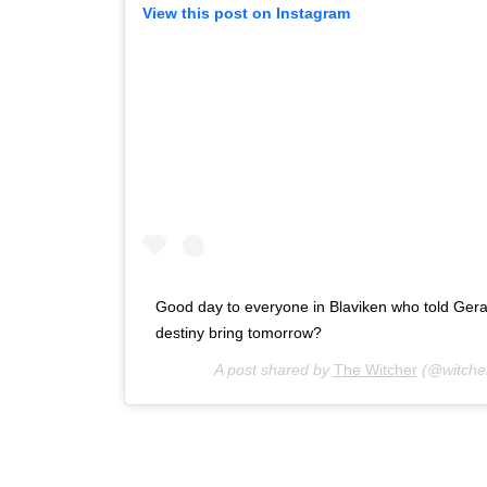
View this post on Instagram
Good day to everyone in Blaviken who told Geral
destiny bring tomorrow?
A post shared by
The Witcher
(@witcher