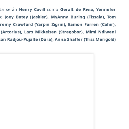
ada serán
Henry Cavill
como
Geralt de Rivia
,
Yennefer
mo
Joey Batey (Jaskier), MyAnna Buring (Tissaia), Tom
Jeremy Crawford (Yarpin Zigrin), Eamon Farren (Cahir),
(Artorius), Lars Mikkelsen (Stregobor), Mimi Ndiweni
lson Radjou-Pujalte (Dara), Anna Shaffer (Triss Merigold)