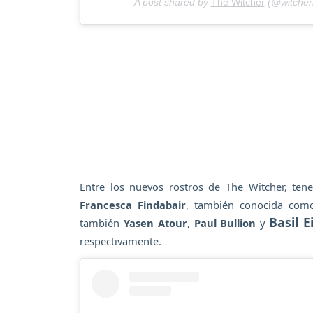
A post shared by
The Witcher
(@witchern
Entre los nuevos rostros de The Witcher, te
Francesca Findabair
, también conocida co
Basil 
también
Yasen Atour
,
Paul Bullion
y
respectivamente.