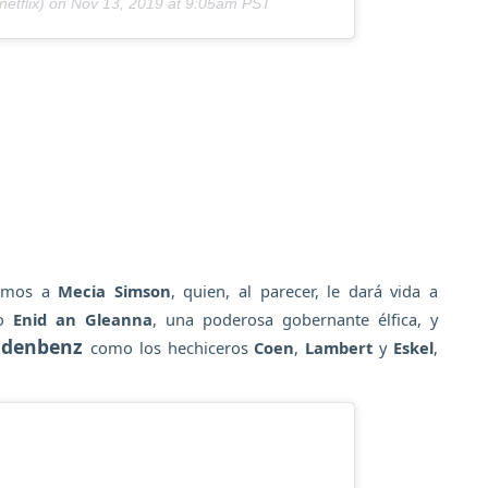
etflix) on
Nov 13, 2019 at 9:05am PST
nemos a
Mecia Simson
, quien, al parecer, le dará vida a
mo
Enid an Gleanna
, una poderosa gobernante élfica, y
Eidenbenz
como los hechiceros
Coen
,
Lambert
y
Eskel
,