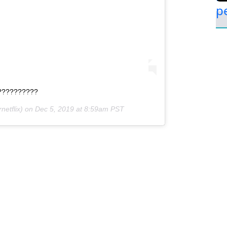
???????????
netflix) on
Dec 5, 2019 at 8:59am PST