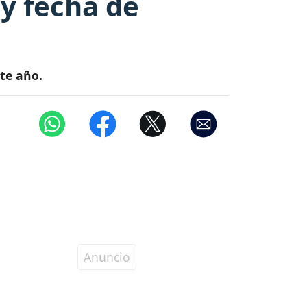
 y fecha de
ste año.