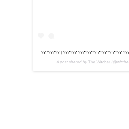
???????? | ?????? ???????? ?????? ???? ?
A post shared by
The Witcher
(@witcher