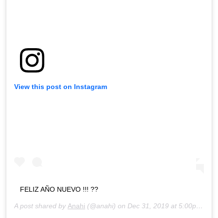
View this post on Instagram
FELIZ AÑO NUEVO !!! ??
A post shared by
Anahi
(@anahi) on
Dec 31, 2019 at 5:00pm PST