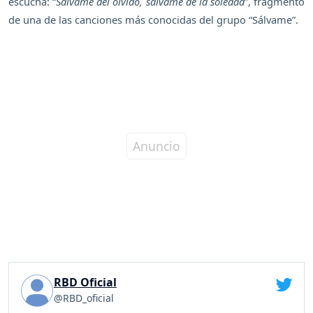
escucha: “
Sálvame del olvido, sálvame de la soledad
”, fragmento
de una de las canciones más conocidas del grupo “Sálvame”.
RBD Oficial
@RBD_oficial