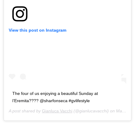
View this post on Instagram
The four of us enjoying a beautiful Sunday at
l’Eremita???? @sharfonseca #gvlifestyle
A post shared by
Gianluca Vacchi
(@gianlucavacchi) on
May 17, 2020 at 9:42am PDT