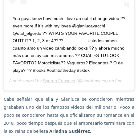
You guys know how much I love an outfit change video ??
even more if it’s with my loves @gianlucavacchi
@olaf_elgordo ?? WHATS YOUR FAVORITE COUPLE
OUTFIT? 1, 2, 3 or 4???? ————— Ustedes saben
cuanto amo un video cambiando looks ?? y ahora mucho
más que estoy con mis amores ?? CUAL ES TU LOOK
FAVORITO? Motociclista?? Vaqueros? Elegantes ? O de
playa? ?? #looks #outfitoftheday #tiktok
A post shared by
Sharon Fonseca
(@sharfonseca) on
Apr 25, 2020 at 9:39am PDT
Cabe señalar que ella y Gianluca se conocieron mientras
grababan uno de los famosos videos del millonario. Poco a
poco se conocieron hasta que oficializaron su romance en el
2018, poco tiempo después que el empresario terminara con
la ex reina de belleza
Ariadna Gutiérrez.