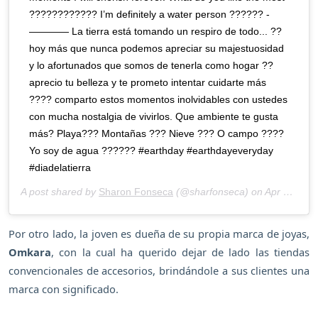
???????????? I’m definitely a water person ?????? -
———— La tierra está tomando un respiro de todo... ??
hoy más que nunca podemos apreciar su majestuosidad
y lo afortunados que somos de tenerla como hogar ??
aprecio tu belleza y te prometo intentar cuidarte más
???? comparto estos momentos inolvidables con ustedes
con mucha nostalgia de vivirlos. Que ambiente te gusta
más? Playa??? Montañas ??? Nieve ??? O campo ????
Yo soy de agua ?????? #earthday #earthdayeveryday
#diadelatierra
A post shared by
Sharon Fonseca
(@sharfonseca) on
Apr 22, 2020 at 1:25pm PDT
Por otro lado, la joven es dueña de su propia marca de joyas,
Omkara
, con la cual ha querido dejar de lado las tiendas
convencionales de accesorios, brindándole a sus clientes una
marca con significado.