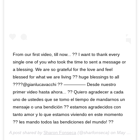
From our first video, till now... ?? I want to thank every
single one of you who took the time to sent a message or
a blessing. We are so grateful for the love and feel
blessed for what we are living ?? huge blessings to all
????@gianlucavacchi ?? ————— Desde nuestro
primer video hasta ahora... ?? Quiero agradecer a cada
uno de ustedes que se tomo el tiempo de mandarnos un
mensaje o una bendición ?? estamos agradecidos con
tanto amor y lo que estamos viviendo en este momento
?? les mando todos las bendiciones del mundo! ??
A post shared by
Sharon Fonseca
(@sharfonseca) on
May 12, 2020 at 12:32pm PDT