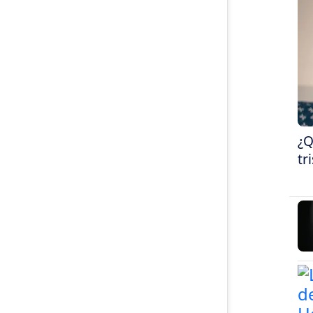
¿Q
tr