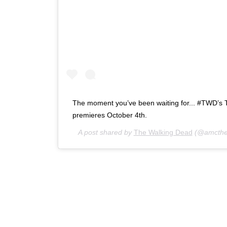
The moment you’ve been waiting for... #TWD’s
premieres October 4th.
A post shared by
The Walking Dead
(@amcthe