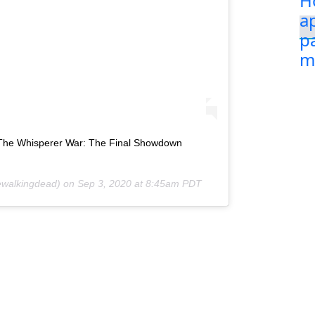
 The Whisperer War: The Final Showdown
walkingdead) on
Sep 3, 2020 at 8:45am PDT