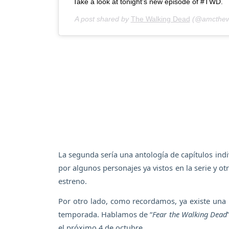
Take a look at tonight’s new episode of #TWD.
A post shared by
The Walking Dead
(@amcthew
La segunda sería una antología de capítulos indi
por algunos personajes ya vistos en la serie y ot
estreno.
Por otro lado, como recordamos, ya existe una h
temporada. Hablamos de “
Fear the Walking Dead
el próximo 4 de octubre.