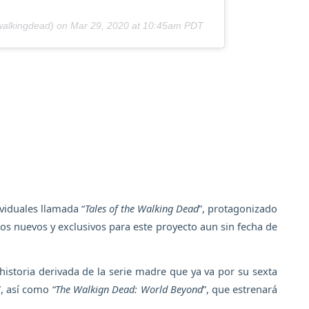
alkingdead) on
Mar 29, 2020 at 10:45am PDT
viduales llamada “
Tales of the Walking Dead
”, protagonizado
ros nuevos y exclusivos para este proyecto aun sin fecha de
istoria derivada de la serie madre que ya va por su sexta
”, así como
“The Walkign Dead: World Beyond
”, que estrenará