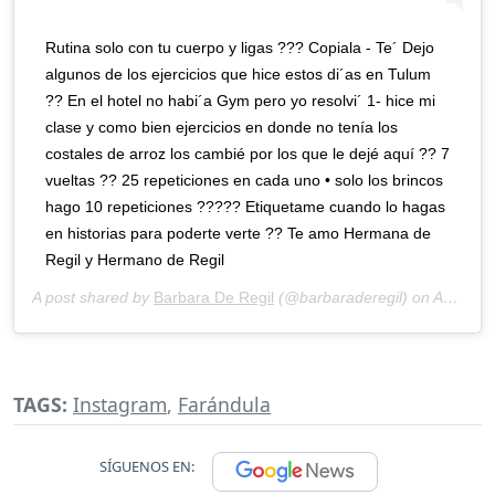
Rutina solo con tu cuerpo y ligas ??? Copiala - Te´ Dejo
algunos de los ejercicios que hice estos di´as en Tulum
?? En el hotel no habi´a Gym pero yo resolvi´ 1- hice mi
clase y como bien ejercicios en donde no tenía los
costales de arroz los cambié por los que le dejé aquí ?? 7
vueltas ?? 25 repeticiones en cada uno • solo los brincos
hago 10 repeticiones ????? Etiquetame cuando lo hagas
en historias para poderte verte ?? Te amo Hermana de
Regil y Hermano de Regil
A post shared by
Barbara De Regil
(@barbaraderegil) on
Aug 16, 2020 at 4:02pm PDT
TAGS:
Instagram
,
Farándula
SÍGUENOS EN: