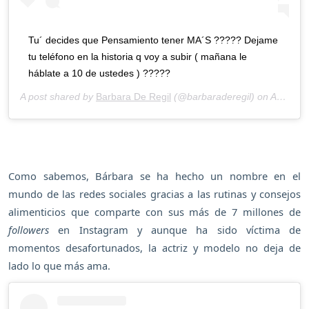
Tu´ decides que Pensamiento tener MA´S ????? Dejame
tu teléfono en la historia q voy a subir ( mañana le
háblate a 10 de ustedes ) ?????
A post shared by
Barbara De Regil
(@barbaraderegil) on
Aug 19, 2020 at 5:34pm PDT
Como sabemos, Bárbara se ha hecho un nombre en el
mundo de las redes sociales gracias a las rutinas y consejos
alimenticios que comparte con sus más de 7 millones de
followers
en Instagram y aunque ha sido víctima de
momentos desafortunados, la actriz y modelo no deja de
lado lo que más ama.