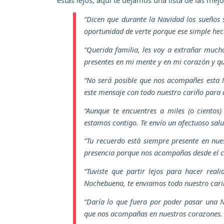
estás lejos, aquí te dejamos una lista de las me
“Dicen que durante la Navidad los sueños 
oportunidad de verte porque ese simple hecho
“Querida familia, les voy a extrañar much
presentes en mi mente y en mi corazón y que
“No será posible que nos acompañes esta 
este mensaje con todo nuestro cariño para 
“Aunque te encuentres a miles (o cientos
estamos contigo. Te envío un afectuoso sal
“Tu recuerdo está siempre presente en nu
presencia porque nos acompañas desde el ci
“Tuviste que partir lejos para hacer rea
Nochebuena, te enviamos todo nuestro cariñ
“Daría lo que fuera por poder pasar una N
que nos acompañas en nuestros corazones. 