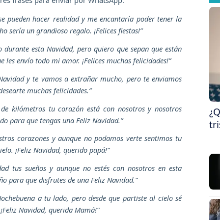
jores frases para enviar por WhatsApp.
se pueden hacer realidad y me encantaría poder tener la
 sería un grandioso regalo. ¡Felices fiestas!”
o durante esta Navidad, pero quiero que sepan que están
 les envío todo mi amor. ¡Felices muchas felicidades!”
Navidad y te vamos a extrañar mucho, pero te enviamos
desearte muchas felicidades.”
) de kilómetros tu corazón está con nosotros y nosotros
¿Q
udo para que tengas una Feliz Navidad.”
tr
estros corazones y aunque no podamos verte sentimos tu
elo. ¡Feliz Navidad, querido papá!”
lidad tus sueños y aunque no estés con nosotros en esta
o para que disfrutes de una Feliz Navidad.”
ochebuena a tu lado, pero desde que partiste al cielo sé
¡Feliz Navidad, querida Mamá!”