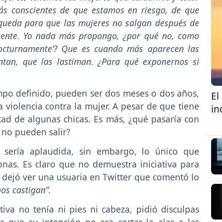
ás conscientes de que estamos en riesgo, de que
e queda para que las mujeres no salgan después de
nente. Yo nada más propongo, ¿por qué no, como
‘nocturnamente’? Que es cuando más aparecen las
ntan, que las lastiman. ¿Para qué exponernos si
mpo definido, pueden ser dos meses o dos años,
El
 violencia contra la mujer. A pesar de que tiene
in
ertad de algunas chicas. Es más, ¿qué pasaría con
i no pueden salir?
sería aplaudida, sin embargo, lo único que
nas. Es claro que no demuestra iniciativa para
o dejó ver una usuaria en Twitter que comentó lo
os castigan”.
iva no tenía ni pies ni cabeza, pidió disculpas