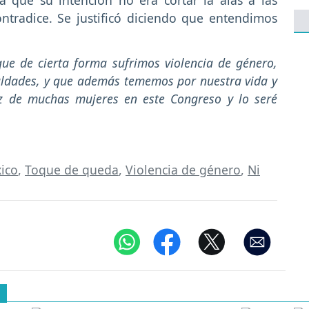
que su intención no era cortar la alas a las
ontradice. Se justificó diciendo que entendimos
que de cierta forma sufrimos violencia de género,
ualdades, y que además tememos por nuestra vida y
oz de muchas mujeres en este Congreso y lo seré
ico
,
Toque de queda
,
Violencia de género
,
Ni