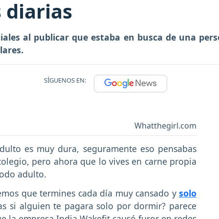
 diarias
iales al publicar que estaba en busca de una pers
lares.
SÍGUENOS EN:
Whatthegirl.com
adulto es muy dura, seguramente eso pensabas
olegio, pero ahora que lo vives en carne propia
todo adulto.
endemos que termines cada día muy cansado y
solo
as si alguien te pagara solo por dormir? parece
que la empresa India Wakefit causó furor en redes