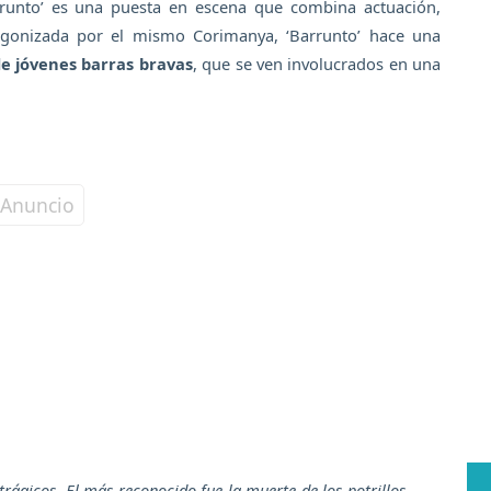
rrunto’ es una puesta en escena que combina actuación,
agonizada por el mismo Corimanya, ‘Barrunto’ hace una
de jóvenes barras bravas
, que se ven involucrados en una
rágicos. El más reconocido fue la muerte de los potrillos