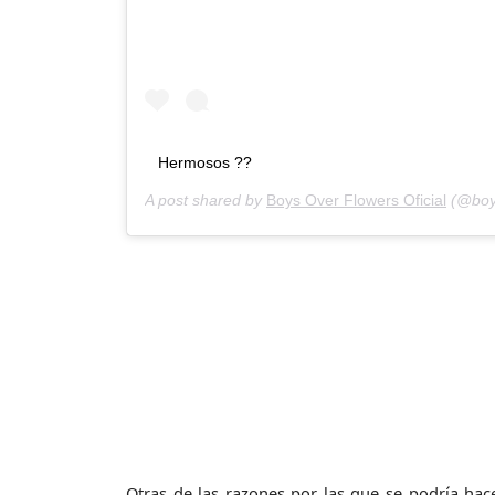
Hermosos ??
A post shared by
Boys Over Flowers Oficial
(@boys
Otras de las razones por las que se podría ha