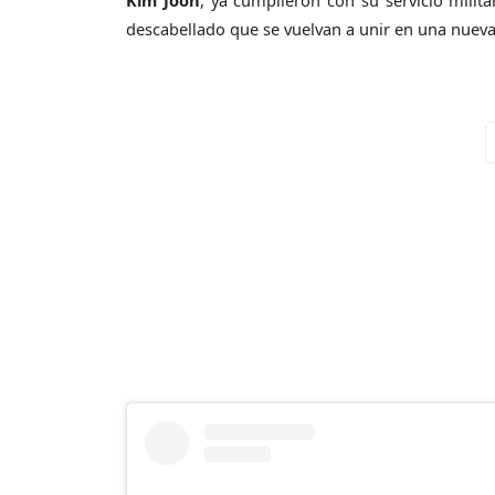
Kim Joon
, ya cumplieron con su servicio milit
descabellado que se vuelvan a unir en una nueva 