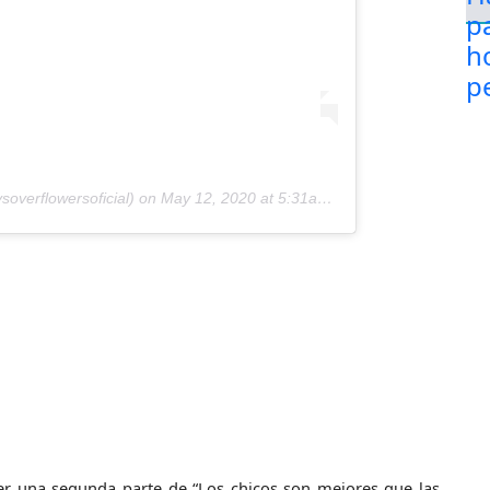
overflowersoficial) on
May 12, 2020 at 5:31am PDT
cer una segunda parte de “Los chicos son mejores que las