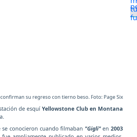
k confirman su regreso con tierno beso. Foto: Page Six
stación de esquí
Yellowstone Club en Montana
a.
ue se conocieron cuando filmaban
"Gigli"
en
2003
 fue ampliamente publicado en varios medios,