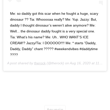
Me: so daddy got this scar when he fought a huge, scary
dinosaur ?? Tia: Whooooaa really? Me: Yup. Jazzy: But,
daddy I thought dinosaur’s weren’t alive anymore? Me:
Well... the dinosaur daddy fought is a very special one.
Tia: What’s his name? Me: Uh.. WHO WANT’S ICE
CREAM!? Jazzy/Tia: I DOOOOO!!!! Me: * starts “Daddy,
Daddy, Daddy” chant ????? #weekendvibes #daddytime
????
A post shared by
therock
(@therock) on
Aug 16, 2020 at 11:48am PDT