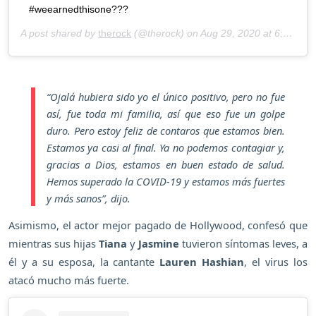
#weearnedthisone???
A post shared by
therock
(@therock) on
Aug 29, 2020 at 6:29pm PDT
“
Ojalá hubiera sido yo el único positivo, pero no fue
así, fue toda mi familia, así que eso fue un golpe
duro. Pero estoy feliz de contaros que estamos bien.
Estamos ya casi al final. Ya no podemos contagiar y,
gracias a Dios, estamos en buen estado de salud.
Hemos superado la COVID-19 y estamos más fuertes
y más sanos
”, dijo.
Asimismo, el actor mejor pagado de Hollywood, confesó que
mientras sus hijas
Tiana
y
Jasmine
tuvieron síntomas leves, a
él y a su esposa, la cantante
Lauren Hashian
, el virus los
atacó mucho más fuerte.