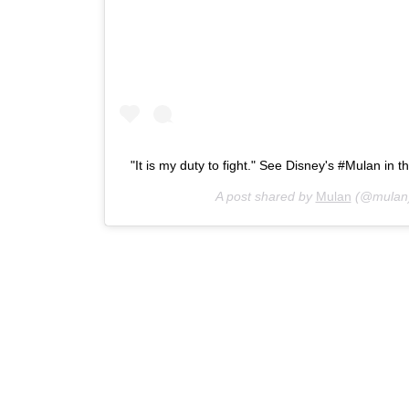
"It is my duty to fight." See Disney's #Mulan in t
A post shared by
Mulan
(@mulan