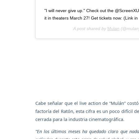
"I will never give up." Check out the @ScreenXU
it in theaters March 27! Get tickets now: (Link in
A post shared by
Mulan
(@mulan
Cabe señalar que el live action de “Mulán” costó
factoría del Ratón, esta cifra es un poco difícil 
cerrada para la industria cinematográfica.
“En los últimos meses ha quedado claro que nad