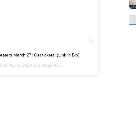
heaters March 27! Get tickets: (Link in Bio)
) on
Mar 9, 2020 at 9:04am PDT