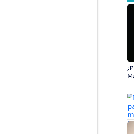
¿P
Mu