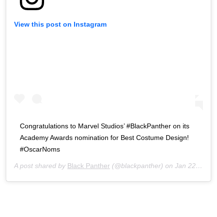
View this post on Instagram
Congratulations to Marvel Studios’ #BlackPanther on its
Academy Awards nomination for Best Costume Design!
#OscarNoms
A post shared by
Black Panther
(@blackpanther) on
Jan 22, 2019 at 5:44am PST