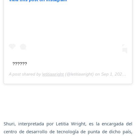
??????
A post shared by
letitiawright
(@letitiawright) on
Sep 1, 2020 at 5:17pm PDT
Shuri, interpretada por Letitia Wright, es la encargada del
centro de desarrollo de tecnología de punta de dicho país,