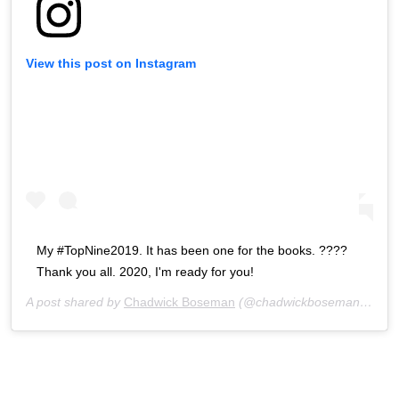
View this post on Instagram
My #TopNine2019. It has been one for the books. ????
Thank you all. 2020, I'm ready for you!
A post shared by
Chadwick Boseman
(@chadwickboseman) on
De