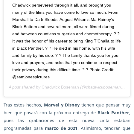
Chadwick persevered through it all, and brought you
many of the films you have come to love so much. From
Marshall to Da 5 Bloods, August Wilson’s Ma Rainey’s
Black Bottom and several more, all were filmed during
and between countless surgeries and chemotherapy. ? ?
It was the honor of his career to bring King T’Challa to life
in Black Panther. ? ? He died in his home, with his wife
and family by his side. ? ? The family thanks you for your
love and prayers, and asks that you continue to respect
their privacy during this difficult time. ? ? Photo Credit:
@samjonespictures
A post shared by
Chadwick Boseman
(@chadwickboseman) on
Au
Tras estos hechos,
Marvel y Disney
tienen que pensar muy
bien qué pasará con la próxima entrega de
Black Panther
,
pues las grabaciones de esta nueva cinta estaban
programadas para
marzo de 2021
. Asimismo, tendrán que