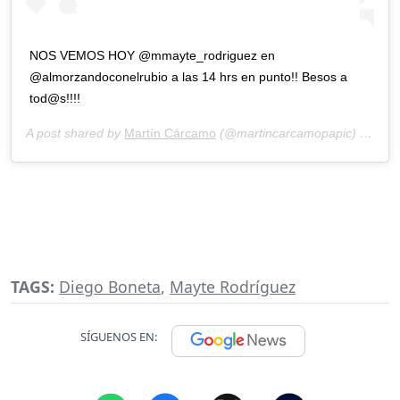
NOS VEMOS HOY @mmayte_rodriguez en
@almorzandoconelrubio a las 14 hrs en punto!! Besos a
tod@s!!!!
A post shared by
Martín Cárcamo
(@martincarcamopapic) on
May
TAGS:
Diego Boneta
,
Mayte Rodríguez
SÍGUENOS EN: