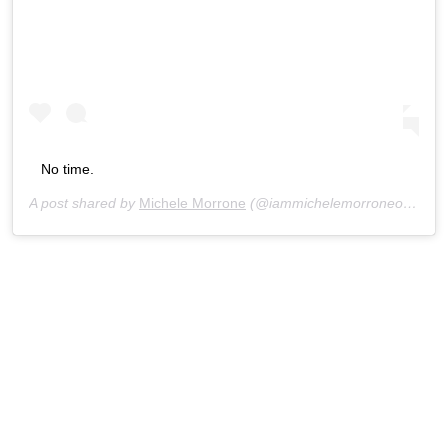
No time.
A post shared by
Michele Morrone
(@iammichelemorroneofficial) on