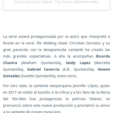
A post shared by Selena: The Series (@selenanetflix)
La serie estará protagonizada por la actriz que interpretó a
Rosita en la serie
The Walking Dead
, Christian Serratos y su
gran parecido con la desaparecida cantante ha creado las
más grandes expectativas. A ella la acompañan
Ricardo
Chavira
(Abaham Quintanilla),
Seidy Lopez
(Marcella
Quintanilla),
Gabriel Cavarria
(A.B. Quintanilla),
Noemi
Gonzalez
(Suzette Quintanilla), entre otros.
Por otro lado, la cantante neoyorquina Jennifer López, quien
en 2017 se metió al bolsillo a la crítica y a los fans de la Reina
del Tex-Mex tras protagonizar la película ‘Selena’, se
pronunció sobre esta nueva producción y proclamó su amor
a la cantante de origen mexicano.