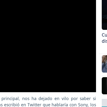
Cu
di
principal, nos ha dejado en vilo por saber si
as escribió en Twitter que hablaría con Sony, los