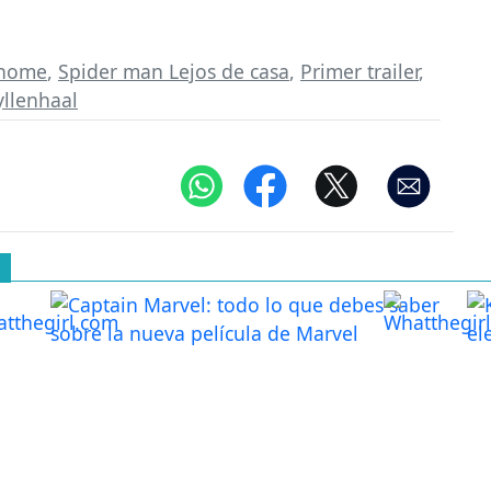
 home
,
Spider man Lejos de casa
,
Primer trailer
,
yllenhaal