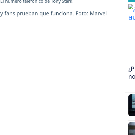
: El número telefónico de Tony Stark.
¿P
no