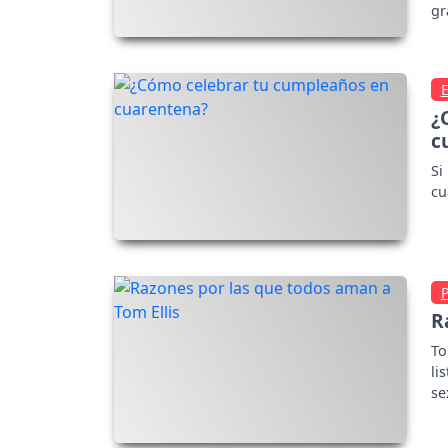
gr
¿
c
Si
cu
R
To
li
se