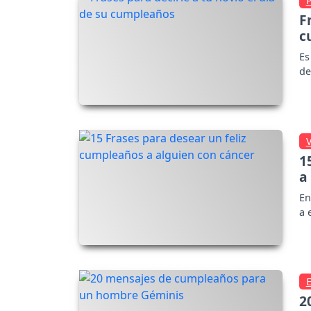
F
c
Es
de
1
a
En
a 
2