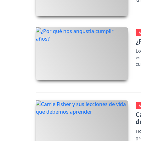
so
úl
¿
Lo
es
cu
C
d
Ho
gr