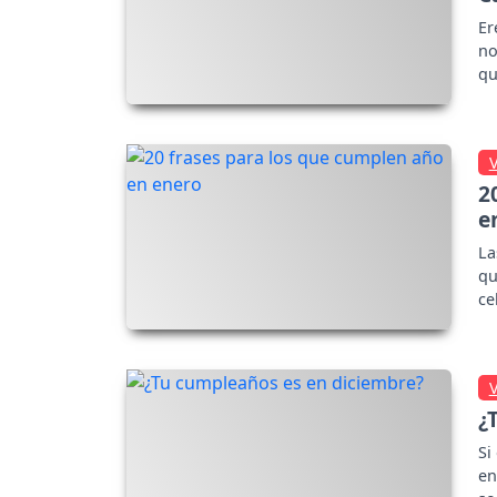
Er
no
qu
2
e
La
qu
ce
¿
Si
en