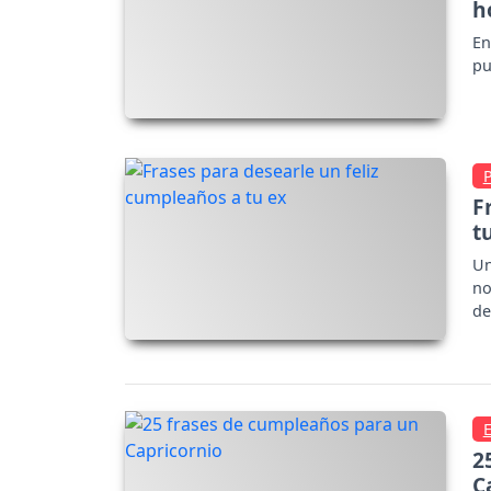
h
En
pu
F
t
Un
no
de
2
C