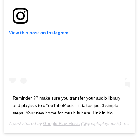
View this post on Instagram
Reminder ?? make sure you transfer your audio library
and playlists to #YouTubeMusic - it takes just 3 simple
steps. Your new home for music is here. Link in bio.
A post shared by
Google Play Music
(@googleplaymusic) on
Aug 