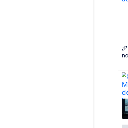
¿P
no