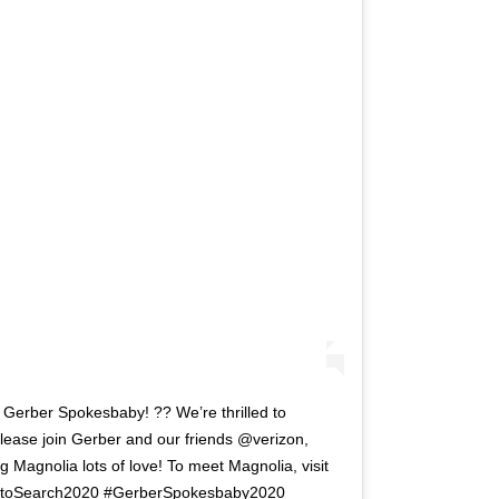
 Gerber Spokesbaby! ?? We’re thrilled to
lease join Gerber and our friends @verizon,
Magnolia lots of love! To meet Magnolia, visit
PhotoSearch2020 #GerberSpokesbaby2020