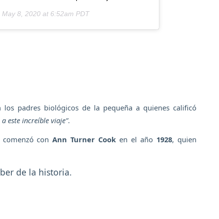
n
May 8, 2020 at 6:52am PDT
los padres biológicos de la pequeña a quienes calificó
 a este increíble viaje”
.
ión comenzó con
Ann Turner Cook
en el año
1928
, quien