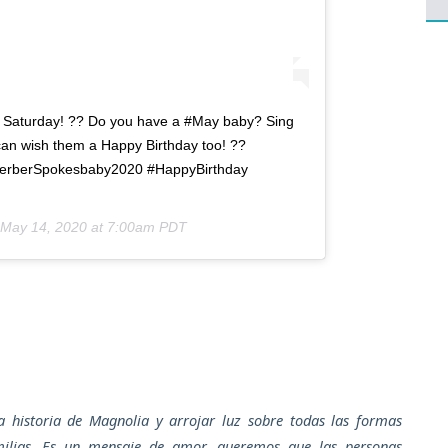
n Saturday! ?? Do you have a #May baby? Sing
an wish them a Happy Birthday too! ??
GerberSpokesbaby2020 #HappyBirthday
May 14, 2020 at 7:00am PDT
 historia de Magnolia y arrojar luz sobre todas las formas
milias. Es un mensaje de amor, queremos que las personas