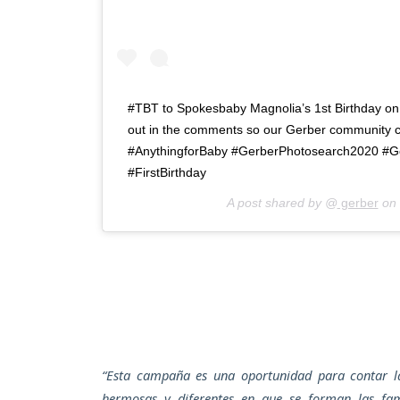
#TBT to Spokesbaby Magnolia’s 1st Birthday o
out in the comments so our Gerber community c
#AnythingforBaby #GerberPhotosearch2020 #
#FirstBirthday
A post shared by @
gerber
on
“Esta campaña es una oportunidad para contar la
hermosas y diferentes en que se forman las fa