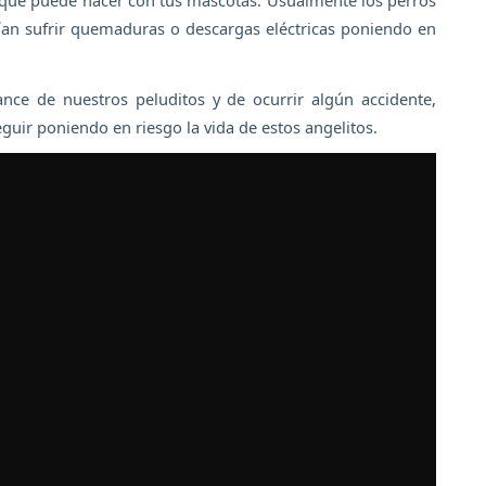
ían sufrir quemaduras o descargas eléctricas poniendo en
ance de nuestros peluditos y de ocurrir algún accidente,
seguir poniendo en riesgo la vida de estos angelitos.