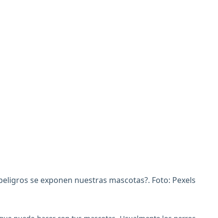
peligros se exponen nuestras mascotas?. Foto: Pexels
o que puede hacer con tus mascotas. Usualmente los perros