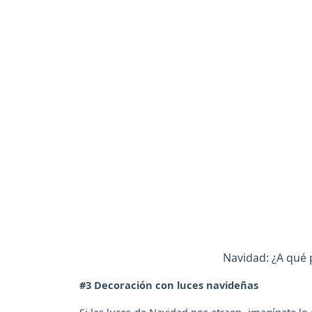
Navidad: ¿A qué 
#3 Decoración con luces navideñas
Si las luces de Navidad nos atraen, imagínate l