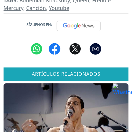
TAGS:
Bohemian Rhapsody
,
Queen
,
Freddie
Mercury
,
Canción
,
Youtube
SÍGUENOS EN:
ARTÍCULOS RELACIONADOS