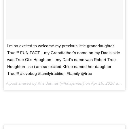
I’m so excited to welcome my precious little granddaughter
True!!! FUN FACT... my Grandfather’s name on my Dad’s side
was True Otis Houghton....my Dad’s name was Robert True
Houghton...so i am so excited Khloe named her daughter
True!!! #lovebug #familytradition #family @true
A post shared by
Kris Jenner
(@krisjenner) on
Apr 16, 2018 at 1:45pm PDT