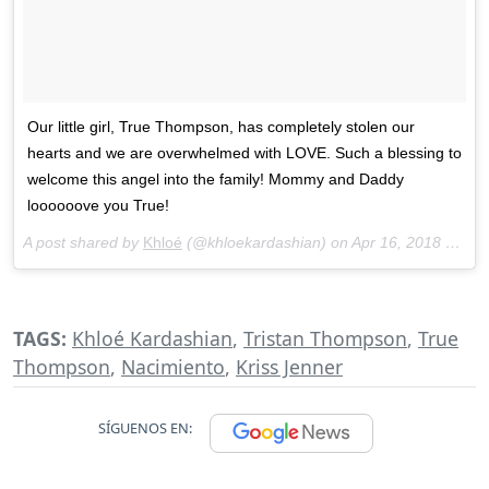
Our little girl, True Thompson, has completely stolen our
hearts and we are overwhelmed with LOVE. Such a blessing to
welcome this angel into the family! Mommy and Daddy
loooooove you True!
A post shared by
Khloé
(@khloekardashian) on
Apr 16, 2018 at 12:15pm PDT
TAGS:
Khloé Kardashian
,
Tristan Thompson
,
True
Thompson
,
Nacimiento
,
Kriss Jenner
SÍGUENOS EN: