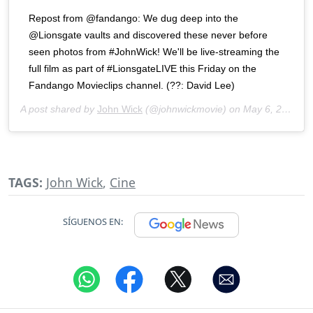
Repost from @fandango: We dug deep into the
@Lionsgate vaults and discovered these never before
seen photos from #JohnWick! We'll be live-streaming the
full film as part of #LionsgateLIVE this Friday on the
Fandango Movieclips channel. (??: David Lee)
A post shared by
John Wick
(@johnwickmovie) on
May 6, 2020 at 10:03am PDT
TAGS:
John Wick
,
Cine
SÍGUENOS EN: