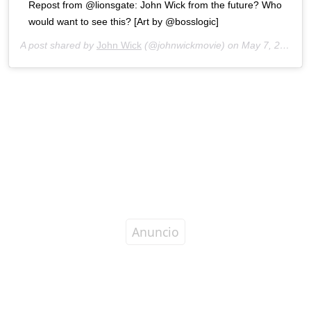
Repost from @lionsgate: John Wick from the future? Who
would want to see this? [Art by @bosslogic]
A post shared by
John Wick
(@johnwickmovie) on
May 7, 2020 at 8:41am PDT