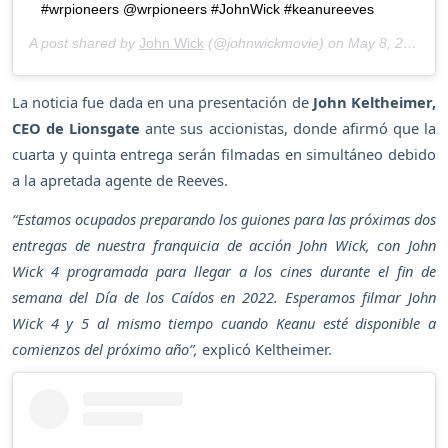
#wrpioneers @wrpioneers #JohnWick #keanureeves
A post shared by
John Wick
(@johnwickmovie) on
May 8, 2020 at 12:20pm PDT
La noticia fue dada en una presentación de
John Keltheimer,
CEO de Lionsgate
ante sus accionistas, donde afirmó que la
cuarta y quinta entrega serán filmadas en simultáneo debido
a la apretada agente de Reeves.
“Estamos ocupados preparando los guiones para las próximas dos
entregas de nuestra franquicia de acción John Wick, con John
Wick 4 programada para llegar a los cines durante el fin de
semana del Día de los Caídos en 2022. Esperamos filmar John
Wick 4 y 5 al mismo tiempo cuando Keanu esté disponible a
comienzos del próximo año”,
explicó Keltheimer.