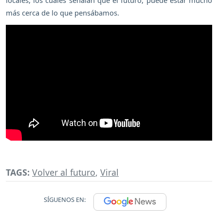
locales, los cuales señalan que el futuro, puede estar mucho
más cerca de lo que pensábamos.
TAGS:
Volver al futuro
,
Viral
SÍGUENOS EN: