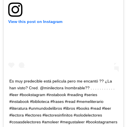
View this post on Instagram
Es muy predecible está película pero me encantó ?? ¿La
han visto? Cred. @minilectora Inombrable?? . . . . . . . . . . .
#leer #bookstagram #instabook #reading #series
#instabook #biblioteca #frases #read #memeliterario
#literatura #unmundodelibros #libros #books #read #leer
#lectora #lectores #lectoresinfinitos #solodelectores
#cosasdelectores #amoleer #megustaleer #bookstagramers