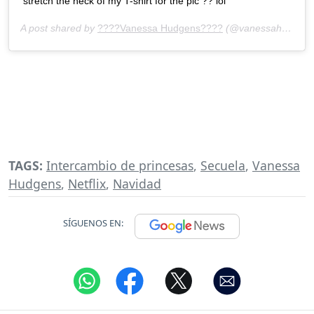
stretch the neck of my T-shirt for the pic ?? lol
A post shared by
????Vanessa Hudgens????
(@vanessahudgens) on
TAGS:
Intercambio de princesas
,
Secuela
,
Vanessa
Hudgens
,
Netflix
,
Navidad
SÍGUENOS EN: