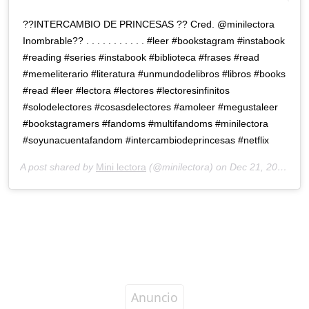
??INTERCAMBIO DE PRINCESAS ?? Cred. @minilectora
Inombrable?? . . . . . . . . . . . #leer #bookstagram #instabook
#reading #series #instabook #biblioteca #frases #read
#memeliterario #literatura #unmundodelibros #libros #books
#read #leer #lectora #lectores #lectoresinfinitos
#solodelectores #cosasdelectores #amoleer #megustaleer
#bookstagramers #fandoms #multifandoms #minilectora
#soyunacuentafandom #intercambiodeprincesas #netflix
A post shared by
Mini lectora
(@minilectora) on
Dec 21, 2018 at 4:21pm PST