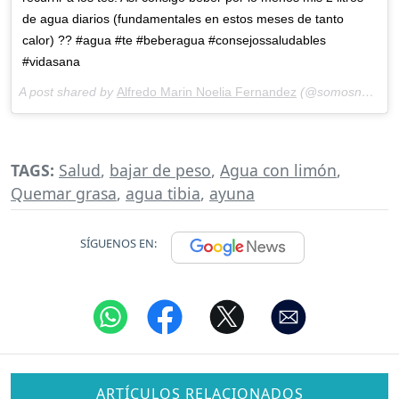
de agua diarios (fundamentales en estos meses de tanto
calor) ?? #agua #te #beberagua #consejossaludables
#vidasana
A post shared by
Alfredo Marin Noelia Fernandez
(@somosnoeyalfre) on
TAGS:
Salud
,
bajar de peso
,
Agua con limón
,
Quemar grasa
,
agua tibia
,
ayuna
SÍGUENOS EN:
ARTÍCULOS RELACIONADOS