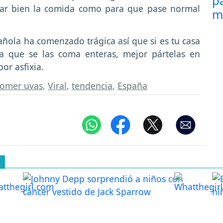
urar bien la comida como para que pase normal
pañola ha comenzado trágica así que si es tu casa
a que se las coma enteras, mejor pártelas en
por asfixia.
omer uvas
,
Viral
,
tendencia
,
España