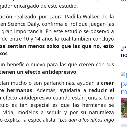
tigador encargado de este estudio.
ación realizado por Laura Padilla-Walker de la
n Science Daily, confirma el rol que juegan las
 gran importancia. En este estudio se observó a
 de entre 10 y 14 años la cual también concluyó
se sentían menos solos que las que no, esto
¿P
xos
.
no
un beneficio nuevo para las que crecen con sus
 tienen un efecto antidepresivo
.
ablan mucho o son parlanchinas, ayudan a
crear
tre hermanas
. Además, ayudaría a
reducir el
n efecto antidepresivo cuando están juntas. Uno
culo es tan especial es que las hermanas se
 vida, modelos a seguir y por su naturaleza
o explica la especialista:
“Les dan a los niños algo