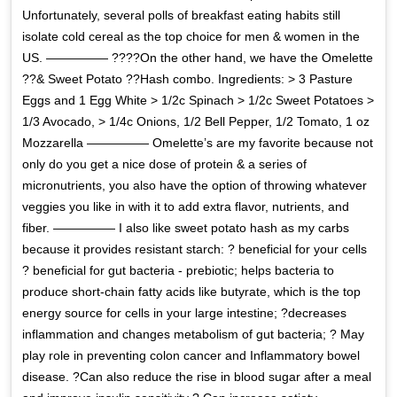
Unfortunately, several polls of breakfast eating habits still
isolate cold cereal as the top choice for men & women in the
US. ————— ????On the other hand, we have the Omelette
??& Sweet Potato ??Hash combo. Ingredients: > 3 Pasture
Eggs and 1 Egg White > 1/2c Spinach > 1/2c Sweet Potatoes >
1/3 Avocado, > 1/4c Onions, 1/2 Bell Pepper, 1/2 Tomato, 1 oz
Mozzarella ————— Omelette’s are my favorite because not
only do you get a nice dose of protein & a series of
micronutrients, you also have the option of throwing whatever
veggies you like in with it to add extra flavor, nutrients, and
fiber. ————— I also like sweet potato hash as my carbs
because it provides resistant starch: ? beneficial for your cells
? beneficial for gut bacteria - prebiotic; helps bacteria to
produce short-chain fatty acids like butyrate, which is the top
energy source for cells in your large intestine; ?decreases
inflammation and changes metabolism of gut bacteria; ? May
play role in preventing colon cancer and Inflammatory bowel
disease. ?Can also reduce the rise in blood sugar after a meal