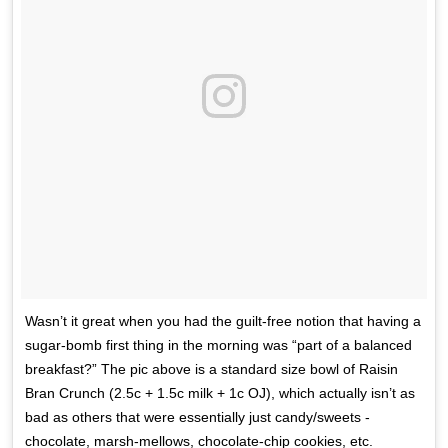
Wasn’t it great when you had the guilt-free notion that having a
sugar-bomb first thing in the morning was “part of a balanced
breakfast?” The pic above is a standard size bowl of Raisin
Bran Crunch (2.5c + 1.5c milk + 1c OJ), which actually isn’t as
bad as others that were essentially just candy/sweets -
chocolate, marsh-mellows, chocolate-chip cookies, etc.