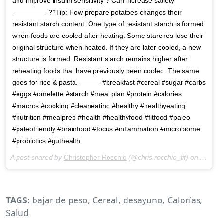
and improve insulin sensitivity ? Can increase satiety
————— ??Tip: How prepare potatoes changes their
resistant starch content. One type of resistant starch is formed
when foods are cooled after heating. Some starches lose their
original structure when heated. If they are later cooled, a new
structure is formed. Resistant starch remains higher after
reheating foods that have previously been cooled. The same
goes for rice & pasta. ——— #breakfast #cereal #sugar #carbs
#eggs #omelette #starch #meal plan #protein #calories
#macros #cooking #cleaneating #healthy #healthyeating
#nutrition #mealprep #health #healthyfood #fitfood #paleo
#paleofriendly #brainfood #focus #inflammation #microbiome
#probiotics #guthealth
A post shared by
Christopher Rocchio
(@chris.rocchio_fit) on
May 2
TAGS:
bajar de peso
,
Cereal
,
desayuno
,
Calorías
,
Salud