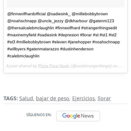
@finnwolfhardofficial @sadiesink_ @milliebobbybrown
@noahschnapp @uncle_jezzy @dkharbour @gatenm123
@therealcalebmclaughlin #finnwolfhard #strangerthingsedit
#maxinemyfield #sadiesink #depresion #llorar #st #st1 #st2
#st3 #milliebobbybrown #eleven #janehopper #noahschnapp
#willbyers #gatenmatarazzo #dustinhenderson
#calebmclaughlin
A post shared by
Pizza Para Noah
(@coolstrangerthings) on
Aug 7,
TAGS:
Salud
,
bajar de peso
,
Ejercicios
,
llorar
SÍGUENOS EN: