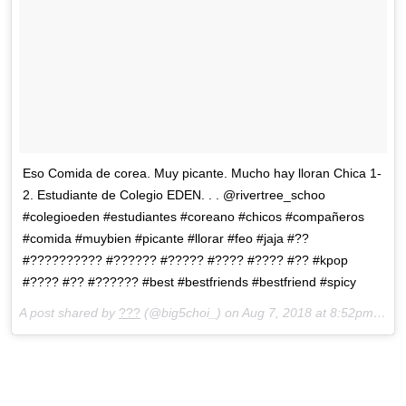
Eso Comida de corea. Muy picante. Mucho hay lloran Chica 1-
2. Estudiante de Colegio EDEN. . . @rivertree_schoo
#colegioeden #estudiantes #coreano #chicos #compañeros
#comida #muybien #picante #llorar #feo #jaja #??
#?????????? #?????? #????? #???? #???? #?? #kpop
#???? #?? #?????? #best #bestfriends #bestfriend #spicy
A post shared by
???
(@big5choi_) on
Aug 7, 2018 at 8:52pm PDT